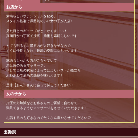
お店から
素晴らしいポテンシャルを秘め、
スタイル抜群で雰囲気のいい女の子が入店‼️
見た目とのギャップがとにかくすごい！
真面目かつ丁寧で接客、施術も素晴らしいです！
とても明るく、喋るのが大好きな子なので
すぐに仲良くなれ、最高の空間になちゃいます！
施術もしっかり力がこもっていて
満足感のあるマッサージ。
そして当店の衣装によってはよりバストが際立ち
ふわふわで最高の感触を味わえます‼️
是非【あん】さんに会って試してください！
女の子から
指圧の力加減などお客さんのご要望に合わせて
満足できるようなマッサージをさせていただきます！！
お話するのも好きなのでたくさん癒やさせてください♡
出勤表