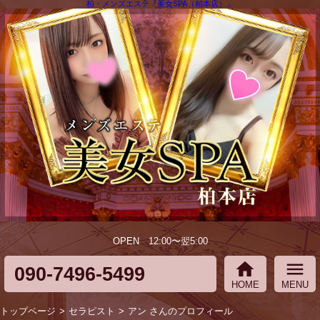
柏・メンズエステ『美女SPA（柏本店）』
OPEN 12:00〜翌5:00
home
menu
090-7496-5499
HOME
MENU
トップページ
セラピスト
アン さんのプロフィール