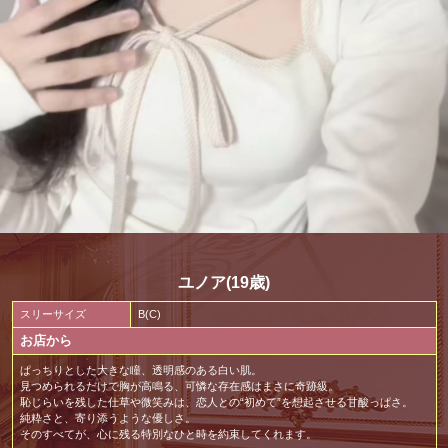
ユノア(19歳)
スリーサイズ
B(C)
お店から
ぱっちりとした大きな瞳、透明感のある白い肌。
見つめられるだけで胸が高鳴る、可憐な存在感はまさに奇跡級。
恥じらいを残した仕草や微笑みは、恋人との“初めて”を想起させる甘酸っぱさ。
純粋さと、寄り添うような優しさ。
そのすべてが、心に残る特別なひと時を約束してくれます。